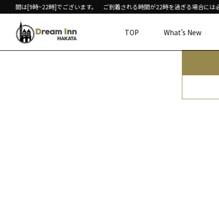
予約
業時間は[9時~22時]でございます。 ご到着される時間が22時を過ぎる場合には
TOP
What's New